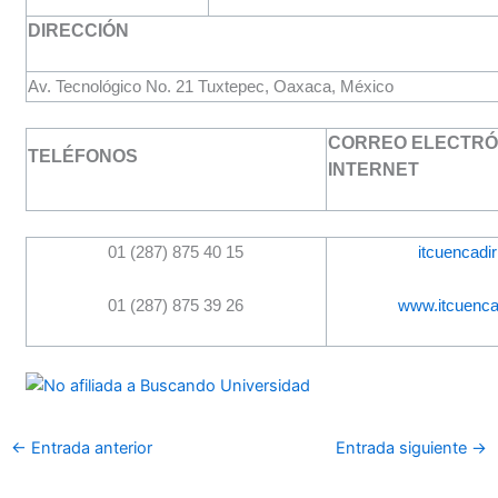
DIRECCIÓN
Av. Tecnológico No. 21 Tuxtepec, Oaxaca, México
CORREO ELECTRÓN
TELÉFONOS
INTERNET
01 (287) 875 40 15
itcuencad
01 (287) 875 39 26
www.itcuenc
←
Entrada anterior
Entrada siguiente
→