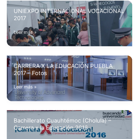
–
UNIEXPO INTERNACIONAL VOCACIONAL
CXEP
2017
2018
UNIEXPO
Leer más »
INTERNACIONAL
VOCACIONAL
2017
CARRERA X LA EDUCACIÓN PUEBLA
2017 – Fotos
CARRERA
Leer más »
X
LA
EDUCACIÓN
PUEBLA
Bachillerato Cuauhtémoc (Cholula) –
2017
Carrera x la Educación 2016
–
Fotos