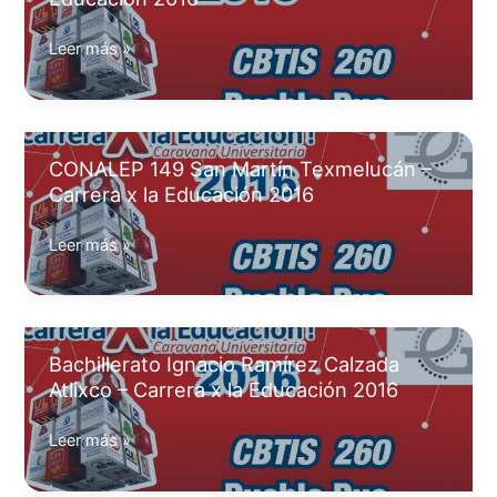
CETIS
Leer más »
17
Texmelucán
–
Carrera
CONALEP 149 San Martín Texmelucán –
x
Carrera x la Educación 2016
la
Educación
CONALEP
Leer más »
2016
149
San
Martín
Texmelucán
Bachillerato Ignacio Ramírez Calzada
–
Atlixco – Carrera x la Educación 2016
Carrera
x
Bachillerato
Leer más »
la
Ignacio
Educación
Ramírez