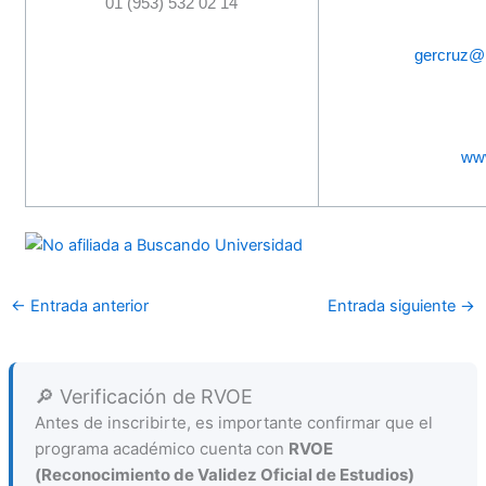
01 (953) 532 02 14
gercruz@
ww
←
Entrada anterior
Entrada siguiente
→
🔎 Verificación de RVOE
Antes de inscribirte, es importante confirmar que el
programa académico cuenta con
RVOE
(Reconocimiento de Validez Oficial de Estudios)