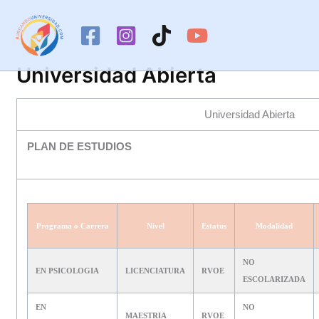
Ir
al
contenido
Universidad Abierta
Universidad Abierta
PLAN DE ESTUDIOS
Programa o Carrera
Nivel
Estatus
Modalidad
NO
EN PSICOLOGIA
LICENCIATURA
RVOE
ESCOLARIZADA
EN
NO
MAESTRIA
RVOE