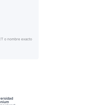
CCT o nombre exacto
versidad
enium