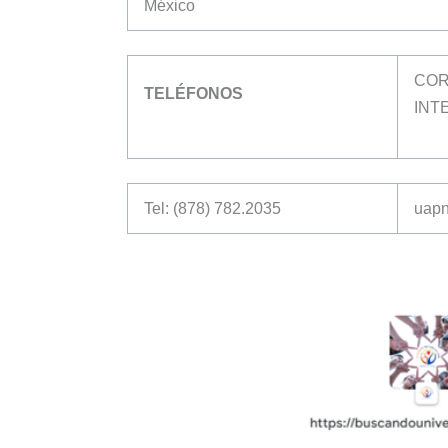
México
COR
TELÉFONOS
INT
Tel: (878) 782.2035
uap