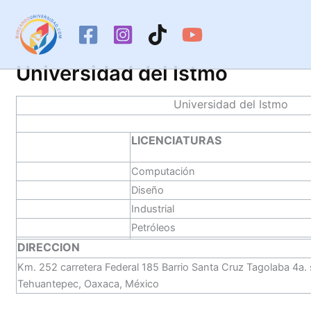
Ir
al
contenido
Universidad del Istmo
Universidad del Istmo
LICENCIATURAS
Computación
Diseño
Industrial
Petróleos
DIRECCION
Km. 252 carretera Federal 185 Barrio Santa Cruz Tagolaba 4a
Tehuantepec, Oaxaca, México