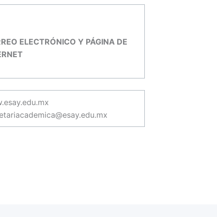
REO ELECTRÓNICO Y PÁGINA DE
ERNET
.esay.edu.mx
retariacademica@esay.edu.mx