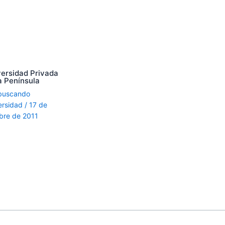
versidad Privada
a Península
buscando
ersidad
/
17 de
bre de 2011