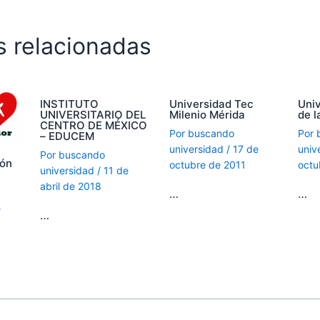
s relacionadas
INSTITUTO
Universidad Tec
Uni
UNIVERSITARIO DEL
Milenio Mérida
de l
CENTRO DE MÉXICO
Por
buscando
Por
– EDUCEM
universidad
/
17 de
univ
Por
buscando
ión
octubre de 2011
octu
universidad
/
11 de
abril de 2018
…
…
e
…