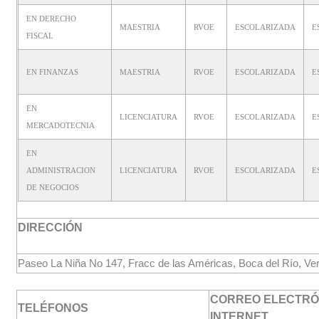
EN DERECHO
MAESTRIA
RVOE
ESCOLARIZADA
E
FISCAL
EN FINANZAS
MAESTRIA
RVOE
ESCOLARIZADA
E
EN
LICENCIATURA
RVOE
ESCOLARIZADA
E
MERCADOTECNIA
EN
ADMINISTRACION
LICENCIATURA
RVOE
ESCOLARIZADA
E
DE NEGOCIOS
DIRECCIÓN
Paseo La Niña No 147, Fracc de las Américas, Boca del Río, V
CORREO ELECTRÓN
TELÉFONOS
INTERNET