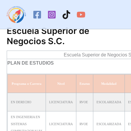
Ir
al
contenido
Escuela Superior de
Negocios S.C.
Escuela Superior de Negocios S
PLAN DE ESTUDIOS
Programa o Carrera
Nivel
Estatus
Modalidad
EN DERECHO
LICENCIATURA
RVOE
ESCOLARIZADA
E
EN INGENIERIA EN
SISTEMAS
LICENCIATURA
RVOE
ESCOLARIZADA
E
COMPUTACIONALES