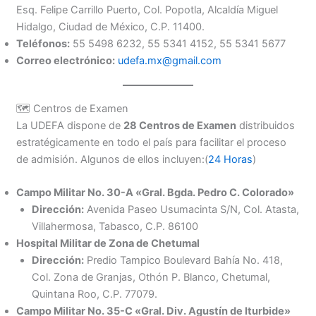
Esq. Felipe Carrillo Puerto, Col. Popotla, Alcaldía Miguel
Hidalgo, Ciudad de México, C.P. 11400.
Teléfonos:
55 5498 6232, 55 5341 4152, 55 5341 5677
Correo electrónico:
udefa.mx@gmail.com
🗺️ Centros de Examen
La UDEFA dispone de
28 Centros de Examen
distribuidos
estratégicamente en todo el país para facilitar el proceso
de admisión. Algunos de ellos incluyen:(
24 Horas
)
Campo Militar No. 30-A «Gral. Bgda. Pedro C. Colorado»
Dirección:
Avenida Paseo Usumacinta S/N, Col. Atasta,
Villahermosa, Tabasco, C.P. 86100
Hospital Militar de Zona de Chetumal
Dirección:
Predio Tampico Boulevard Bahía No. 418,
Col. Zona de Granjas, Othón P. Blanco, Chetumal,
Quintana Roo, C.P. 77079.
Campo Militar No. 35-C «Gral. Div. Agustín de Iturbide»