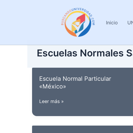
Ir
al
contenido
Inicio
U
Escuelas Normales S
Escuela Normal Particular
«México»
Escuela
Leer más »
Normal
Particular
«México»