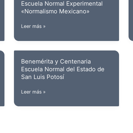
Escuela Normal Experimental
«
«Normalismo Mexicano»
Escuela
Leer más »
Normal
Experimental
«Normalismo
Mexicano»
Benemérita y Centenaria
Escuela Normal del Estado de
San Luis Potosí
Benemérita
Leer más »
y
Centenaria
Escuela
Normal
del