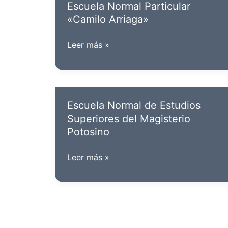
Escuela Normal Particular
«Camilo Arriaga»
Escuela
Leer más »
Normal
Particular
«Camilo
Arriaga»
Escuela Normal de Estudios
Superiores del Magisterio
Potosino
Escuela
Leer más »
Normal
de
Estudios
Superiores
del