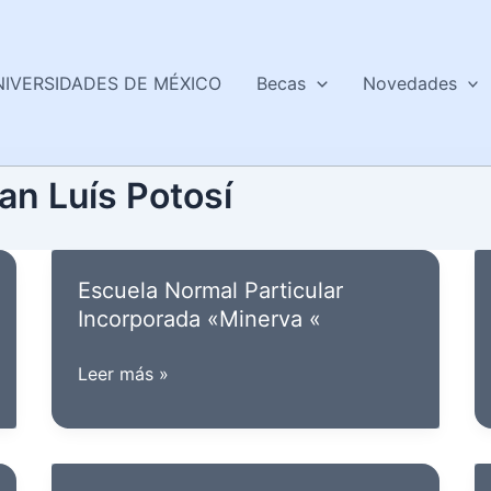
NIVERSIDADES DE MÉXICO
Becas
Novedades
an Luís Potosí
Escuela Normal Particular
Incorporada «Minerva «
Escuela
Leer más »
Normal
Particular
Incorporada
«Minerva