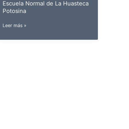
Escuela Normal de La Huasteca
Potosina
Escuela
Leer más »
Normal
de
La
Huasteca
Potosina