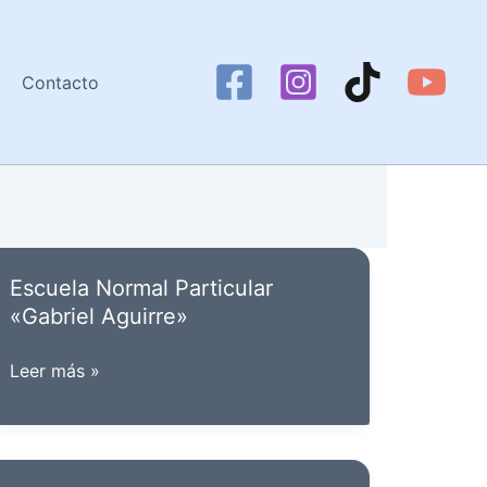
Contacto
Escuela Normal Particular
«Gabriel Aguirre»
Escuela
Leer más »
Normal
Particular
«Gabriel
Aguirre»