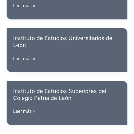
Instituto
Leer más »
de
Moda
y
Diseño
Instituto de Estudios Universitarios de
León
Instituto
Leer más »
de
Estudios
Universitarios
de
Instituto de Estudios Superiores del
León
Colegio Patria de León
Instituto
Leer más »
de
Estudios
Superiores