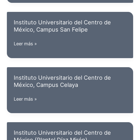
del
Centro
de
Instituto Universitario del Centro de
México,
México, Campus San Felipe
Plantel
Aldama
Instituto
Leer más »
Universitario
del
Centro
de
Instituto Universitario del Centro de
México,
México, Campus Celaya
Campus
San
Instituto
Leer más »
Felipe
Universitario
del
Centro
de
Instituto Universitario del Centro de
México,
México (Plantel Díaz Mirón)