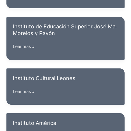
de
Educación
Superior
José
Instituto de Educación Superior José Ma.
Vasconcelos
Morelos y Pavón
Instituto
Leer más »
de
Educación
Superior
José
Instituto Cultural Leones
Ma.
Morelos
Instituto
Leer más »
y
Cultural
Pavón
Leones
Instituto América