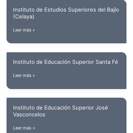
del
Instituto de Estudios Superiores del Bajío
Colegio
(Celaya)
Patria
de
Instituto
Leer más »
León
de
Estudios
Superiores
del
Instituto de Educación Superior Santa Fé
Bajío
(Celaya)
Instituto
Leer más »
de
Educación
Superior
Santa
Instituto de Educación Superior José
Fé
Vasconcelos
Instituto
Leer más »