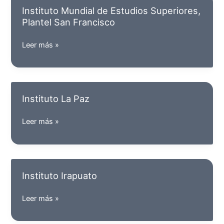
Superiores,
Instituto Mundial de Estudios Superiores,
Plantel
Plantel San Francisco
Silao
Instituto
Leer más »
Mundial
de
Estudios
Superiores,
Instituto La Paz
Plantel
San
Instituto
Leer más »
Francisco
La
Paz
Instituto Irapuato
Instituto
Leer más »
Irapuato