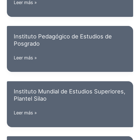
Instituto
Leer más »
Renacimiento
de
Guanajuato,
A.C.
Instituto Pedagógico de Estudios de
Posgrado
Instituto
Leer más »
Pedagógico
de
Estudios
de
Instituto Mundial de Estudios Superiores,
Posgrado
Plantel Silao
Instituto
Leer más »
Mundial
de
Estudios