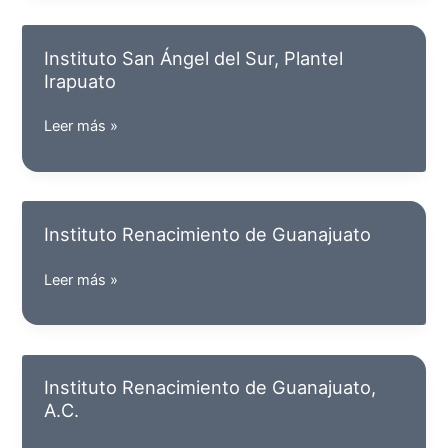
Estudios
para
Instituto San Ángel del Sur, Plantel
la
Irapuato
familia,
Plantel
Instituto
Leer más »
León
San
Ángel
del
Sur,
Instituto Renacimiento de Guanajuato
Plantel
Irapuato
Instituto
Leer más »
Renacimiento
de
Guanajuato
Instituto Renacimiento de Guanajuato,
A.C.