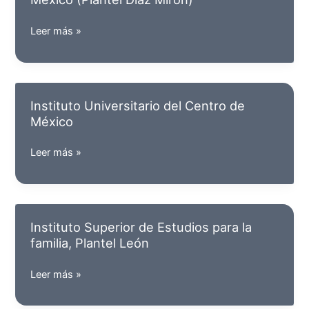
Campus
Celaya
Instituto
Leer más »
Universitario
del
Centro
de
Instituto Universitario del Centro de
México
México
(Plantel
Díaz
Instituto
Leer más »
Mirón)
Universitario
del
Centro
de
Instituto Superior de Estudios para la
México
familia, Plantel León
Instituto
Leer más »
Superior
de