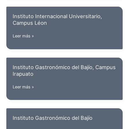
Instituto Internacional Universitario,
Campus Léon
Instituto
Leer más »
Internacional
Universitario,
Campus
Léon
Instituto Gastronómico del Bajío, Campus
Irapuato
Instituto
Leer más »
Gastronómico
del
Bajío,
Campus
Instituto Gastronómico del Bajío
Irapuato