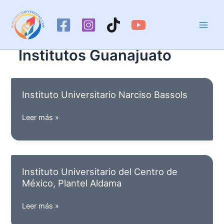
Ir
al
contenido
Institutos Guanajuato
Instituto Universitario Narciso Bassols
Instituto
Leer más »
Universitario
Narciso
Bassols
Instituto Universitario del Centro de
México, Plantel Aldama
Instituto
Leer más »
Universitario