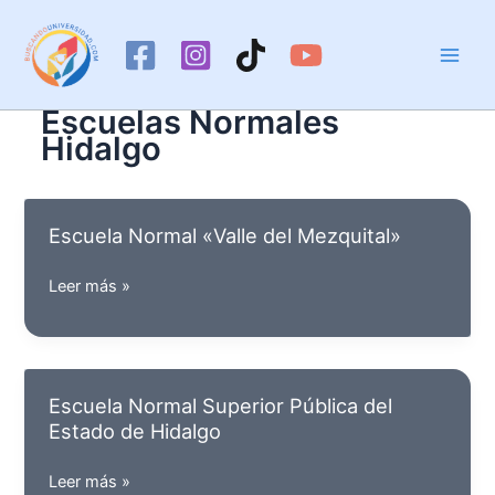
Ir
al
contenido
Escuelas Normales
Hidalgo
Escuela Normal «Valle del Mezquital»
Escuela
Leer más »
Normal
«Valle
del
Mezquital»
Escuela Normal Superior Pública del
Estado de Hidalgo
Escuela
Leer más »