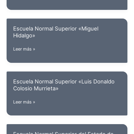
Normal
Superior
Pública
del
Escuela Normal Superior «Miguel
Estado
Hidalgo»
de
Hidalgo
Escuela
Leer más »
Normal
Superior
«Miguel
Hidalgo»
Escuela Normal Superior «Luis Donaldo
Colosio Murrieta»
Escuela
Leer más »
Normal
Superior
«Luis
Donaldo