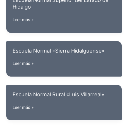
Escuela Normal Superior del Estado de
Colosio
Hidalgo
Murrieta»
Escuela
Leer más »
Normal
Superior
del
Estado
Escuela Normal «Sierra Hidalguense»
de
Hidalgo
Escuela
Leer más »
Normal
«Sierra
Hidalguense»
Escuela Normal Rural «Luis Villarreal»
Escuela
Leer más »
Normal
Rural
«Luis