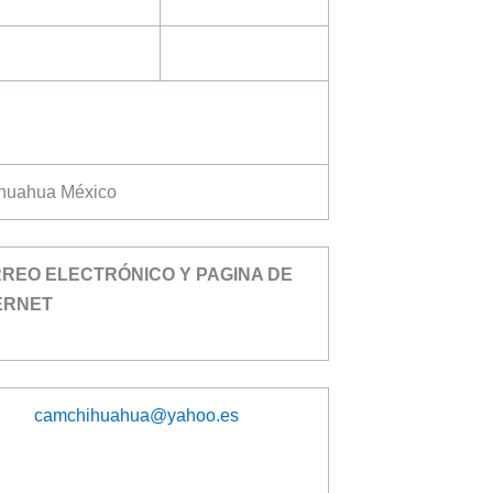
ihuahua México
REO ELECTRÓNICO Y PAGINA DE
ERNET
camchihuahua@yahoo.es