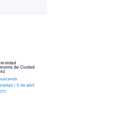
versidad
ónoma de Ciudad
rez
buscando
ersidad
/
5 de abril
011