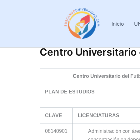
Ir
al
contenido
Inicio
U
Centro Universitario 
Centro Universitario del Fut
PLAN DE ESTUDIOS
CLAVE
LICENCIATURAS
08140901
Administración con áre
concentración en depor