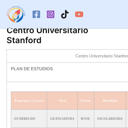
Ir
al
contenido
Centro Universitario
Stanford
Centro Universitario Stanfor
PLAN DE ESTUDIOS
Programa o Carrera
Nivel
Estatus
Modalidad
EN DERECHO
LICENCIATURA
RVOE
ESCOLARIZADA