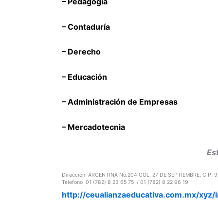
– Pedagogía
– Contaduría
– Derecho
– Educación
– Administración de Empresas
– Mercadotecnia
Est
Dirección
ARGENTINA No.204 COL. 27 DE SEPTIEMBRE, C.P. 
Telefono
01 (782) 8 23 65 75 /
01 (782) 8 22 96 19
http://ceualianzaeducativa.com.mx/xyz/