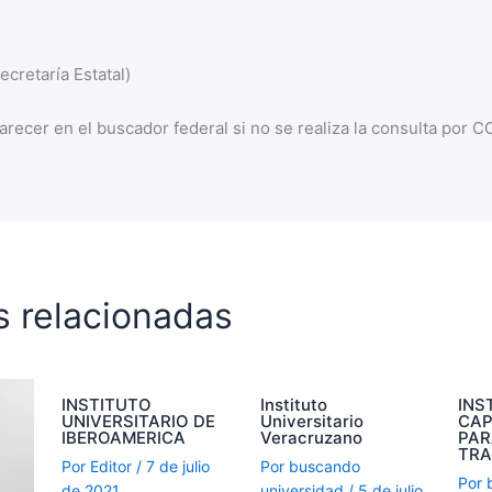
cretaría Estatal)
recer en el buscador federal si no se realiza la consulta por 
s relacionadas
INSTITUTO
Instituto
INS
UNIVERSITARIO DE
Universitario
CAP
IBEROAMERICA
Veracruzano
PAR
TR
Por
Editor
/
7 de julio
Por
buscando
Por
de 2021
universidad
/
5 de julio