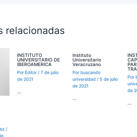
s relacionadas
INSTITUTO
Instituto
INS
UNIVERSITARIO DE
Universitario
CAP
IBEROAMERICA
Veracruzano
PAR
TR
Por
Editor
/
7 de julio
Por
buscando
Por
de 2021
universidad
/
5 de julio
univ
de 2021
de 
…
…
…
S
dez
/
de