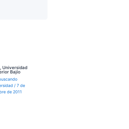
, Universidad
rior Bajío
buscando
ersidad
/
7 de
bre de 2011