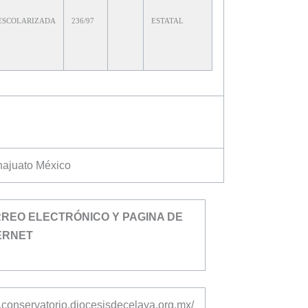
ESCOLARIZADA
236/97
ESTATAL
najuato México
REO ELECTRÓNICO Y PAGINA DE
ERNET
.conservatorio.diocesisdecelaya.org.mx/