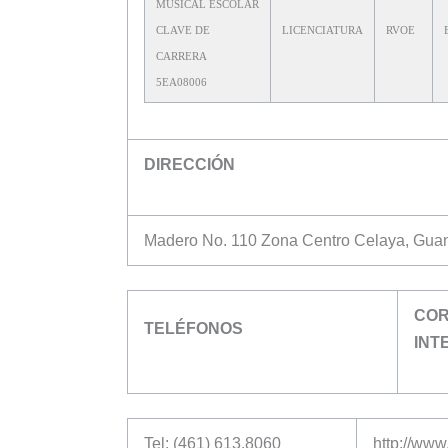
MUSICAL ESCOLAR
CLAVE DE
LICENCIATURA
RVOE
CARRERA
5EA08006
DIRECCIÓN
Madero No. 110 Zona Centro Celaya, Gua
COR
TELÉFONOS
INT
Tel: (461) 613.8060
http://www