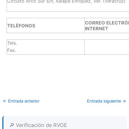
Circuito Arco Sur s/n, Xalapa Enríquez, Ver. (Veracruz)
CORREO ELECTRÓN
TELÉFONOS
INTERNET
Tels.
Fax.
←
Entrada anterior
Entrada siguiente
→
🔎 Verificación de RVOE