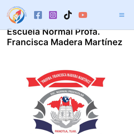
Ir
al
contenido
Escuela Normal Profa.
Francisca Madera Martínez