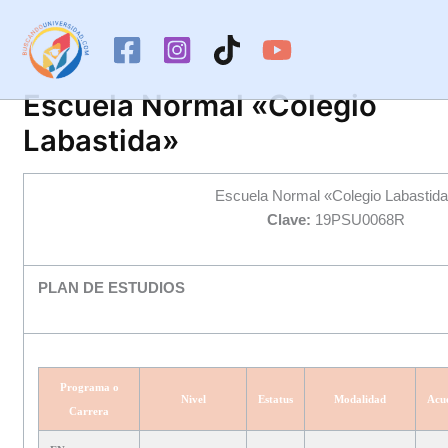
Ir
al
contenido
Escuela Normal «Colegio
Labastida»
Escuela Normal «Colegio Labastid
Clave:
19PSU0068R
PLAN DE ESTUDIOS
Programa o
Nivel
Estatus
Modalidad
Acu
Carrera