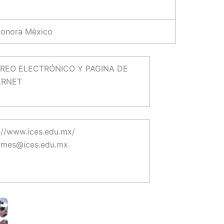
 Sonora México
REO ELECTRÓNICO Y PAGINA DE
ERNET
://www.ices.edu.mx/
rmes@ices.edu.mx