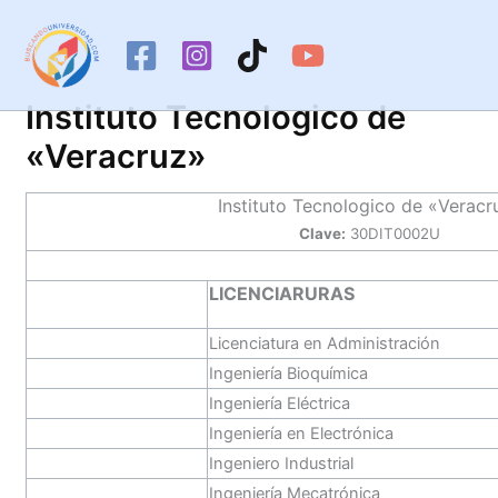
Ir
al
contenido
Instituto Tecnologico de
«Veracruz»
Instituto Tecnologico de «Veracr
Clave:
30DIT0002U
LICENCIARURAS
Licenciatura en Administración
Ingeniería Bioquímica
Ingeniería Eléctrica
Ingeniería en Electrónica
Ingeniero Industrial
Ingeniería Mecatrónica