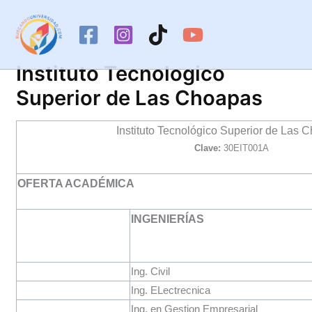
Ir
al
contenido
Instituto Tecnologico
Superior de Las Choapas
Instituto Tecnológico Superior de Las 
Clave:
30EIT001A
OFERTA ACADÉMICA
INGENIERÍAS
Ing. Civil
Ing. ELectrecnica
Ing. en Gestion Empresarial