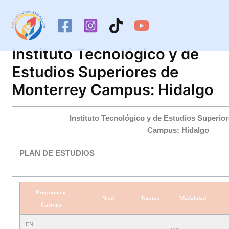
Ir
al
contenido
Instituto Tecnológico y de
Estudios Superiores de
Monterrey Campus: Hidalgo
Instituto Tecnológico y de Estudios Superio
Campus: Hidalgo
PLAN DE ESTUDIOS
Programa o
Nivel
Estatus
Modalidad
Carrera
EN