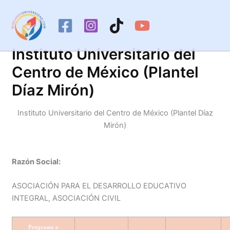
Ir
al
contenido
Instituto Universitario del
Centro de México (Plantel
Díaz Mirón)
Instituto Universitario del Centro de México (Plantel Díaz
Mirón)
Razón Social:
ASOCIACIÓN PARA EL DESARROLLO EDUCATIVO
INTEGRAL, ASOCIACIÓN CIVIL
Programa o