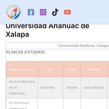
Ir
al
contenido
Universidad Anáhuac de
Xalapa
Universidad Anáhuac Xalapa
PLAN DE ESTUDIOS
Programa o Carrera
Nivel
Estatus
Modalidad
EN ALTA DIRECCION
(PLAN
MAESTRIA
TRAMITE
ESCOLARIZADA
SEMESTRAL)
EN INGENIERIA
EMPRESARIAL