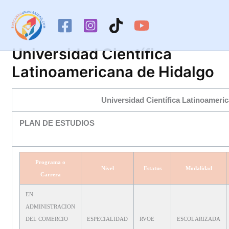
Ir
al
contenido
Universidad Científica
Latinoamericana de Hidalgo
Universidad Científica Latinoameri
PLAN DE ESTUDIOS
Programa o
Nivel
Estatus
Modalidad
Carrera
EN
ADMINISTRACION
DEL COMERCIO
ESPECIALIDAD
RVOE
ESCOLARIZADA