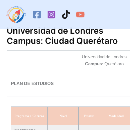
Ir
al
contenido
Universidad de Londres
Campus: Ciudad Querétaro
Universidad de Londres
Campus:
Querétaro
PLAN DE ESTUDIOS
Programa o Carrera
Nivel
Estatus
Modalidad