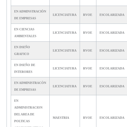
EN ADMINSTRACIÒN
LICENCIATURA
RVOE
ESCOLARIZADA
DE EMPRESAS
EN CIENCIAS
LICENCIATURA
RVOE
ESCOLARIZADA
AMBIENTALES
EN DSEÑO
LICENCIATURA
RVOE
ESCOLARIZADA
GRAFICO
EN DSEÑO DE
LICENCIATURA
RVOE
ESCOLARIZADA
INTERORES
EN ADMINISTRACÒN
LICENCIATURA
RVOE
ESCOLARIZADA
DE EMPRESAS
EN
ADMINISTRACION
DEL AREA DE
MAESTRIA
RVOE
ESCOLARIZADA
POLTICAS