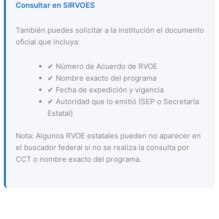
Consultar en SIRVOES
También puedes solicitar a la institución el documento
oficial que incluya:
✔ Número de Acuerdo de RVOE
✔ Nombre exacto del programa
✔ Fecha de expedición y vigencia
✔ Autoridad que lo emitió (SEP o Secretaría
Estatal)
Nota: Algunos RVOE estatales pueden no aparecer en
el buscador federal si no se realiza la consulta por
CCT o nombre exacto del programa.