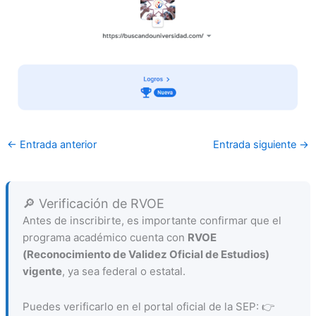
←
Entrada anterior
Entrada siguiente
→
🔎 Verificación de RVOE
Antes de inscribirte, es importante confirmar que el
programa académico cuenta con
RVOE
(Reconocimiento de Validez Oficial de Estudios)
vigente
, ya sea federal o estatal.
Puedes verificarlo en el portal oficial de la SEP: 👉