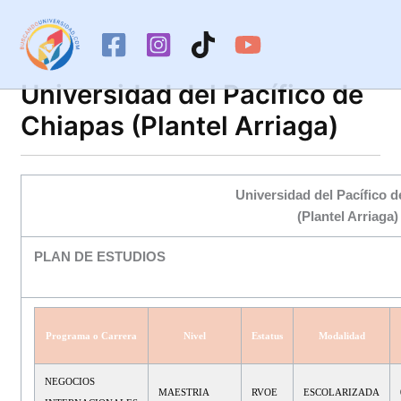
Ir
al
contenido
Universidad del Pacífico de
Chiapas (Plantel Arriaga)
Universidad del Pacífico 
(Plantel Arriaga)
PLAN DE ESTUDIOS
Programa o Carrera
Nivel
Estatus
Modalidad
NEGOCIOS
MAESTRIA
RVOE
ESCOLARIZADA