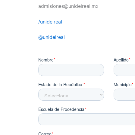
admisiones@unidelreal.mx
/unidelreal
@unidelreal