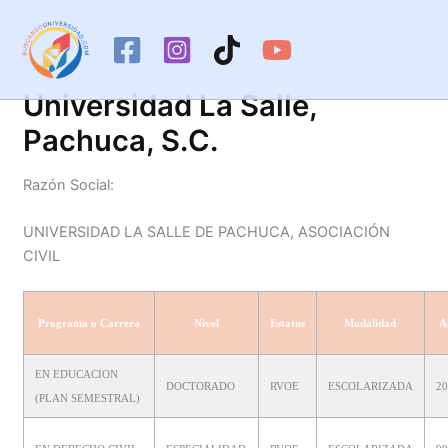
Ir
al
contenido
Universidad La Salle,
Pachuca, S.C.
Razón Social:
UNIVERSIDAD LA SALLE DE PACHUCA, ASOCIACIÓN
CIVIL
Programa o Carrera
Nivel
Estatus
Modalidad
A
EN EDUCACION
DOCTORADO
RVOE
ESCOLARIZADA
20
(PLAN SEMESTRAL)