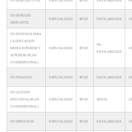
EN DERECHO CIVIL
ESPECIALIDAD
RVOE
ESCOLARIZADA
9
EN DERECHO
ESPECIALIDAD
RVOE
ESCOLARIZADA
2
MERCANTIL
EN DOCENCIA PARA
LA EDUCACION
NO
MEDIA SUPERIOR Y
ESPECIALIDAD
RVOE
20
ESCOLARIZADA
SUPERIOR (PLAN
CUATRIMESTRAL)
EN FINANZAS
ESPECIALIDAD
RVOE
ESCOLARIZADA
2
EN GESTION
EDUCATIVA (PLAN
ESPECIALIDAD
RVOE
MIXTA
20
CUATRIMESTRAL)
EN IMPUESTOS
ESPECIALIDAD
RVOE
ESCOLARIZADA
2