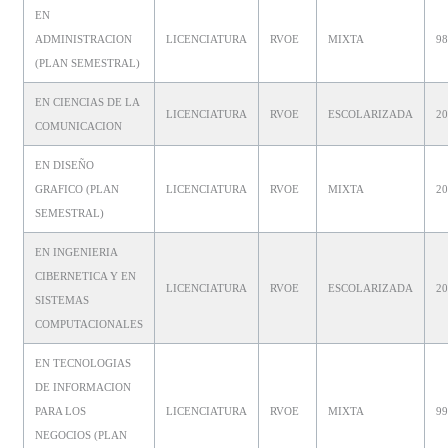
EN
ADMINISTRACION
LICENCIATURA
RVOE
MIXTA
9
(PLAN SEMESTRAL)
EN CIENCIAS DE LA
LICENCIATURA
RVOE
ESCOLARIZADA
2
COMUNICACION
EN DISEÑO
GRAFICO (PLAN
LICENCIATURA
RVOE
MIXTA
2
SEMESTRAL)
EN INGENIERIA
CIBERNETICA Y EN
LICENCIATURA
RVOE
ESCOLARIZADA
2
SISTEMAS
COMPUTACIONALES
EN TECNOLOGIAS
DE INFORMACION
PARA LOS
LICENCIATURA
RVOE
MIXTA
9
NEGOCIOS (PLAN