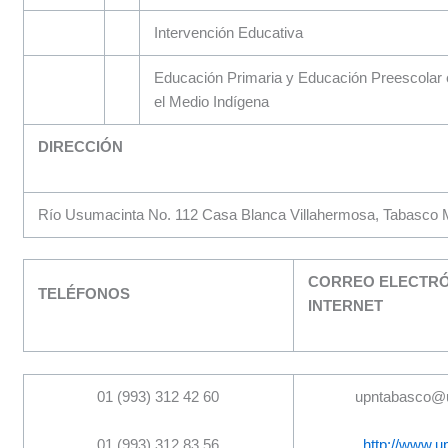
Intervención Educativa
Educación Primaria y Educación Preescolar
el Medio Indígena
DIRECCIÓN
Río Usumacinta No. 112 Casa Blanca Villahermosa, Tabasco 
CORREO ELECTRÓ
TELÉFONOS
INTERNET
01 (993) 312 42 60
upntabasco@
01 (993) 312 83 56
http://www.