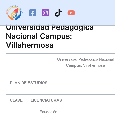
Ir
al
contenido
Universidad Pedagógica
Nacional Campus:
Villahermosa
Universidad Pedagógica Nacional
Campus:
Villahermosa
PLAN DE ESTUDIOS
CLAVE
LICENCIATURAS
Educación