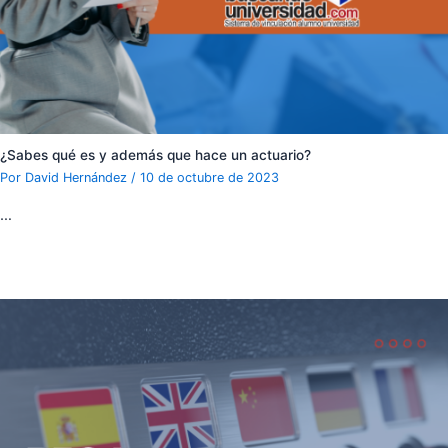
¿Sabes qué es y además que hace un actuario?
Por
David Hernández
/
10 de octubre de 2023
…