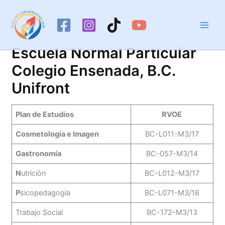
Ir
al
contenido
Escuela Normal Particular
Colegio Ensenada, B.C.
Unifront
Plan de Estudios
RVOE
Cosmetología e Imagen
BC-L011-M3/17
Gastronomía
BC-057-M3/14
N
utrición
BC-L012-M3/17
P
sicopedagogía
BC-L071-M3/16
Trabajo Social
BC-172-M3/13