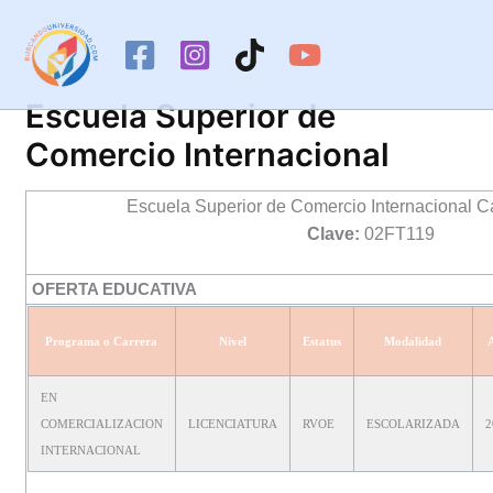
Ir
al
contenido
Escuela Superior de
Comercio Internacional
Escuela Superior de Comercio Internacional 
Clave:
02FT119
OFERTA EDUCATIVA
Programa o Carrera
Nivel
Estatus
Modalidad
EN
COMERCIALIZACION
LICENCIATURA
RVOE
ESCOLARIZADA
2
INTERNACIONAL