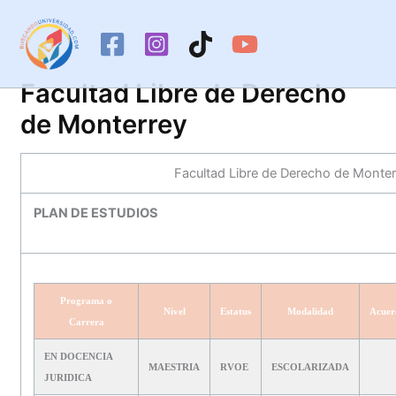
Ir
al
contenido
Facultad Libre de Derecho
de Monterrey
Facultad Libre de Derecho de Monter
PLAN DE ESTUDIOS
Programa o
Nivel
Estatus
Modalidad
Acuer
Carrera
EN DOCENCIA
MAESTRIA
RVOE
ESCOLARIZADA
JURIDICA