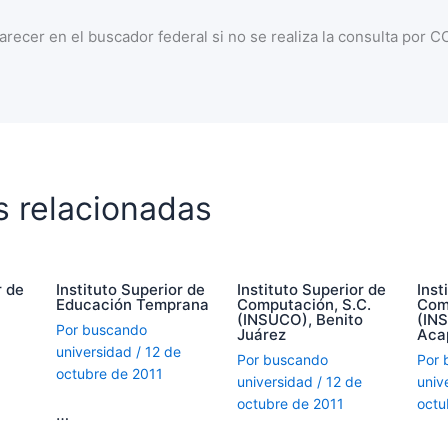
recer en el buscador federal si no se realiza la consulta por 
s relacionadas
r de
Instituto Superior de
Instituto Superior de
Inst
Educación Temprana
Computación, S.C.
Com
(INSUCO), Benito
(IN
Por
buscando
Juárez
Aca
universidad
/
12 de
Por
buscando
Por
octubre de 2011
universidad
/
12 de
univ
octubre de 2011
octu
…
…
…