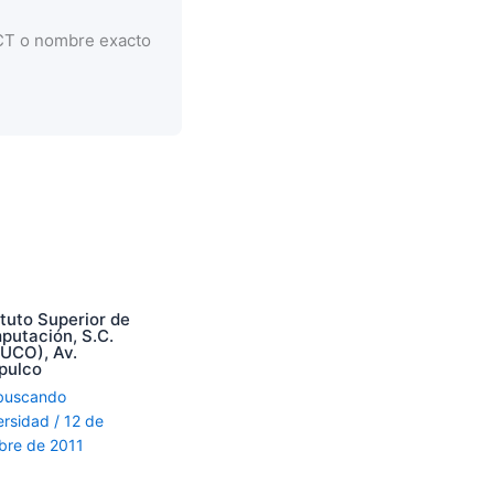
CCT o nombre exacto
ituto Superior de
putación, S.C.
SUCO), Av.
pulco
buscando
ersidad
/
12 de
bre de 2011