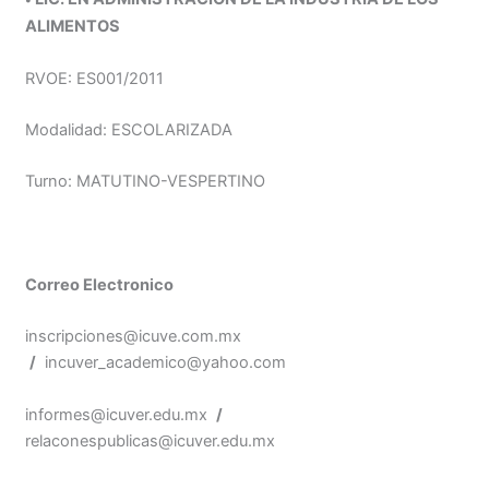
ALIMENTOS
RVOE: ES001/2011
Modalidad: ESCOLARIZADA
Turno: MATUTINO-VESPERTINO
Correo Electronico
inscripciones@icuve.com.mx
/
incuver_academico@yahoo.com
informes@icuver.edu.mx
/
relaconespublicas@icuver.edu.mx