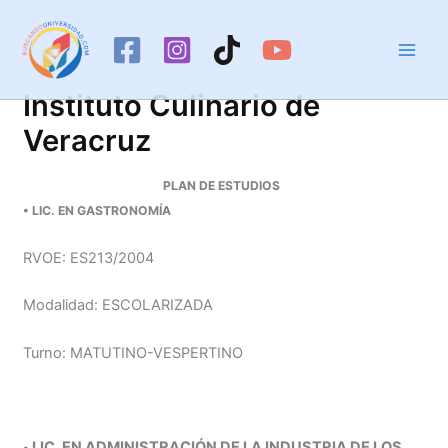
Ir
al
contenido
Instituto Culinario de
Veracruz
PLAN DE ESTUDIOS
•
LIC. EN GASTRONOMÍA
RVOE: ES213/2004
Modalidad: ESCOLARIZADA
Turno: MATUTINO-VESPERTINO
LIC. EN ADMINISTRACIÓN DE LA INDUSTRIA DE LOS
•