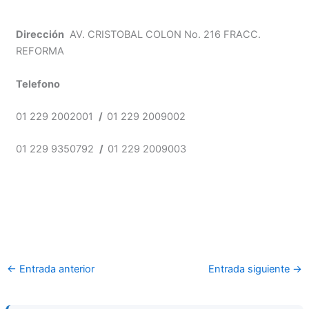
Dirección
AV. CRISTOBAL COLON No. 216 FRACC.
REFORMA
Telefono
01 229 2002001
/
01 229 2009002
01 229 9350792
/
01 229 2009003
←
Entrada anterior
Entrada siguiente
→