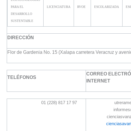
PARA EL
LICENCIATURA
RVOE
ESCOLARIZADA
ES0
DESARROLLO
SUSTENTABLE
DIRECCIÓN
Flor de Gardenia No. 15 (Xalapa carretera Veracruz y aven
CORREO ELECTRÓN
TELÉFONOS
INTERNET
01 (228) 817 17 97
utreram
informe
cienciasva
cienciasav