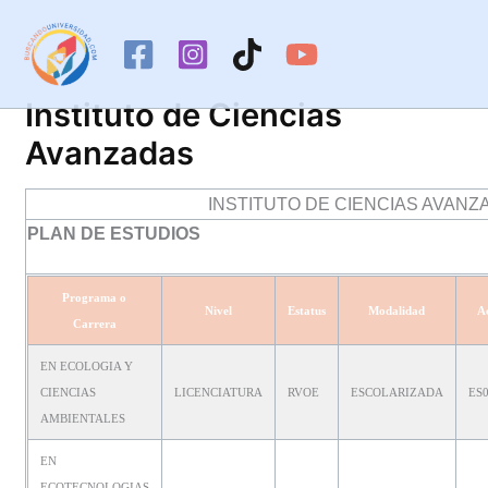
Ir
al
contenido
Instituto de Ciencias
Avanzadas
INSTITUTO DE CIENCIAS AVANZ
PLAN DE ESTUDIOS
Programa o
Nivel
Estatus
Modalidad
A
Carrera
EN ECOLOGIA Y
CIENCIAS
LICENCIATURA
RVOE
ESCOLARIZADA
ES0
AMBIENTALES
EN
ECOTECNOLOGIAS