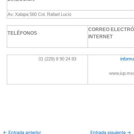
Av. Xalapa 560 Col. Rafael Lucio
CORREO ELECTRÓN
TELÉFONOS
INTERNET
01 (228) 8 90 24 83
inform
www.iup.mx/
←
Entrada anterior
Entrada siguiente
→