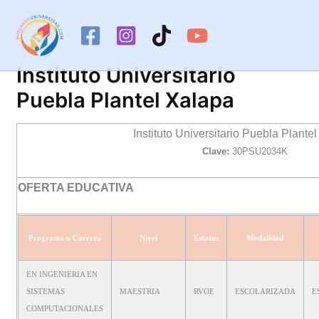
Ir
al
contenido
Instituto Universitario
Puebla Plantel Xalapa
Instituto Universitario Puebla Plante
Clave:
30PSU2034K
OFERTA EDUCATIVA
Programa o Carrera
Nivel
Estatus
Modalidad
EN INGENIERIA EN
SISTEMAS
MAESTRIA
RVOE
ESCOLARIZADA
E
COMPUTACIONALES