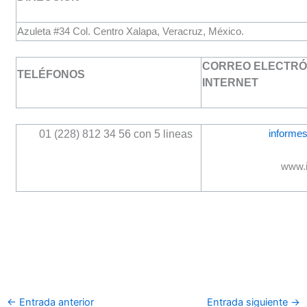
Azuleta #34 Col. Centro Xalapa, Veracruz, México.
CORREO ELECTRÓN
TELÉFONOS
INTERNET
01 (228) 812 34 56 con 5 lineas
informe
www.
←
Entrada anterior
Entrada siguiente
→