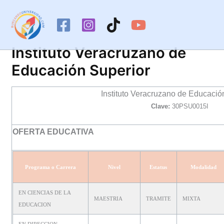
Ir
al
contenido
Instituto Veracruzano de
Educación Superior
Instituto Veracruzano de Educació
Clave:
30PSU0015I
OFERTA EDUCATIVA
Programa o Carrera
Nivel
Estatus
Modalidad
EN CIENCIAS DE LA
MAESTRIA
TRAMITE
MIXTA
EDUCACION
EN DIRECCION