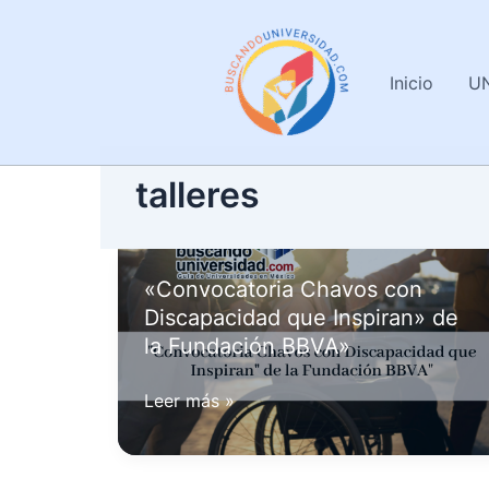
Ir
al
contenido
Inicio
U
talleres
«Convocatoria Chavos con
Discapacidad que Inspiran» de
la Fundación BBVA»
«Convocatoria
Leer más »
Chavos
con
Discapacidad