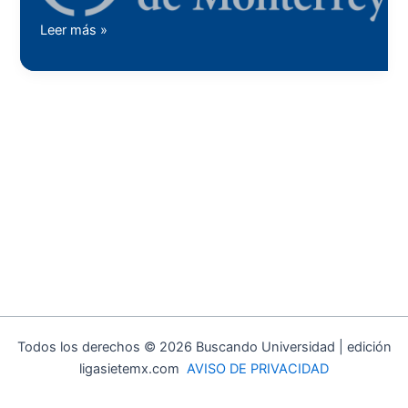
Tec
de
Instituto
Leer más »
Monterrey,
Tecnológico
pero
y
no
de
sabes
Estudios
cómo
Superiores
financiarla?
de
Monterrey
Campus:
Aguascalientes
Todos los derechos © 2026 Buscando Universidad | edición
ligasietemx.com
AVISO DE PRIVACIDAD