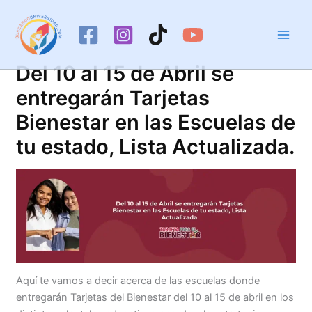
Ir
al
contenido
Del 10 al 15 de Abril se
entregarán Tarjetas
Bienestar en las Escuelas de
tu estado, Lista Actualizada.
Aquí te vamos a decir acerca de las escuelas donde
entregarán Tarjetas del Bienestar del 10 al 15 de abril en los