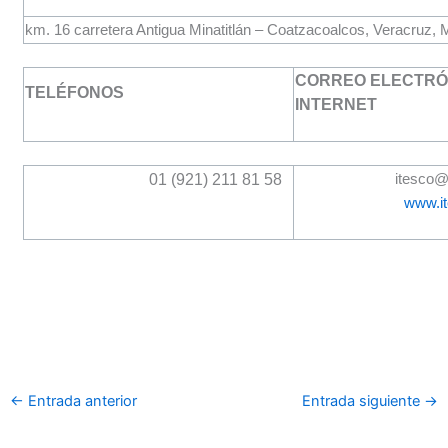
km. 16 carretera Antigua Minatitlán – Coatzacoalcos, Veracruz, 
CORREO ELECTRÓN
TELÉFONOS
INTERNET
01 (921) 211 81 58
itesco@
www.i
←
Entrada anterior
Entrada siguiente
→