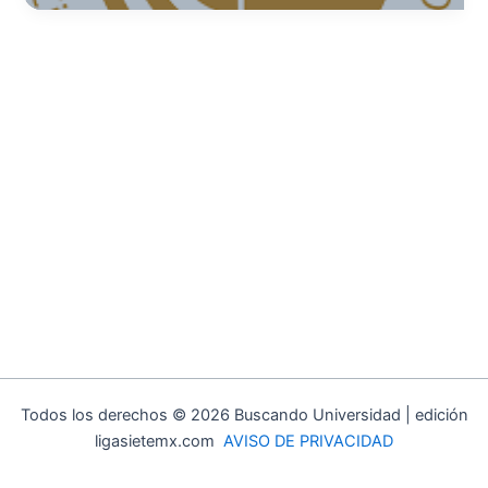
en
Artes
y
Ciencias
Cinematográficas,
A.C.
Todos los derechos © 2026 Buscando Universidad | edición
ligasietemx.com
AVISO DE PRIVACIDAD