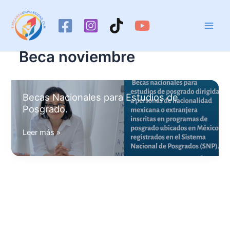
Ir
al
contenido
Beca noviembre
Becas Nacionales para Estudios de
Posgrado.
Becas
Leer más »
Nacionales
para
Estudios
de
Posgrado.